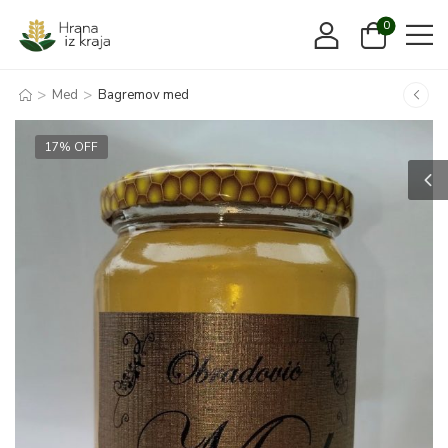
0
>
>
Med
Bagremov med
17% OFF