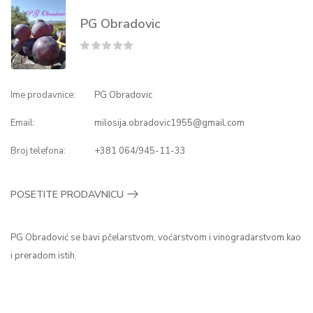
PG Obradovic
Ime prodavnice:
PG Obradovic
Email:
milosija.obradovic1955@gmail.com
Broj telefona:
+381 064/945-11-33
POSETITE PRODAVNICU
PG Obradović se bavi pčelarstvom, voćarstvom i vinogradarstvom kao
i preradom istih.