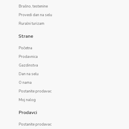
Brašno, testenine
Provedi dan na selu
Ruralni turizam
Strane
Početna
Prodavnica
Gazdinstva
Dan na selu
O nama
Postanite prodavac
Moj nalog
Prodavci
Postanite prodavac