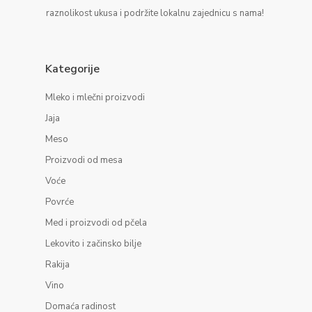
raznolikost ukusa i podržite lokalnu zajednicu s nama!
Kategorije
Mleko i mlečni proizvodi
Jaja
Meso
Proizvodi od mesa
Voće
Povrće
Med i proizvodi od pčela
Lekovito i začinsko bilje
Rakija
Vino
Domaća radinost