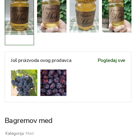
Još proizvoda ovog prodavca
Pogledaj sve
Bagremov med
Kategorija:
Med