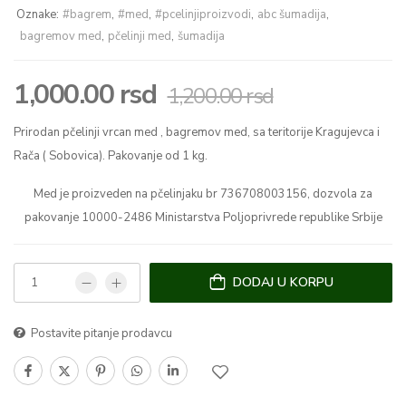
Oznake:
#bagrem
,
#med
,
#pcelinjiproizvodi
,
abc šumadija
,
bagremov med
,
pčelinji med
,
šumadija
1,000.00
rsd
1,200.00
rsd
Prirodan pčelinji vrcan med , bagremov med, sa teritorije Kragujevca i
Rača ( Sobovica). Pakovanje od 1 kg.
Med je proizveden na pčelinjaku br 736708003156, dozvola za
pakovanje 10000-2486 Ministarstva Poljoprivrede republike Srbije
DODAJ U KORPU
Postavite pitanje prodavcu