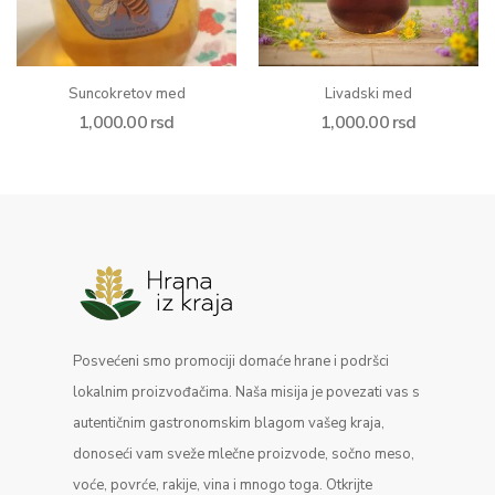
Suncokretov med
Livadski med
1,000.00
rsd
1,000.00
rsd
Posvećeni smo promociji domaće hrane i podršci
lokalnim proizvođačima. Naša misija je povezati vas s
autentičnim gastronomskim blagom vašeg kraja,
donoseći vam sveže mlečne proizvode, sočno meso,
voće, povrće, rakije, vina i mnogo toga. Otkrijte